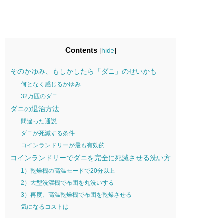
Contents
[
hide
]
そのかゆみ、もしかしたら「ダニ」のせいかも
何となく感じるかゆみ
32万匹のダニ
ダニの退治方法
間違った通説
ダニが死滅する条件
コインランドリーが最も有効的
コインランドリーでダニを完全に死滅させる洗い方
1）乾燥機の高温モードで20分以上
2）大型洗濯機で布団を丸洗いする
3）再度、高温乾燥機で布団を乾燥させる
気になるコストは