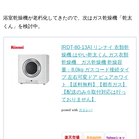
浴室乾燥機が老朽化してきたので、次はガス乾燥機「乾太
くん」を検討中。
[RDT-80-13A] リンナイ 衣類乾
燥機 はやい乾太くん ガス衣類
乾燥機 ガス乾燥機 乾燥容
量：8.0kg ガスコード接続タイ
プ 左右可変ドア ピュアホワイ
ト 【送料無料】【都市ガス】
【配送のみ※取付対応は行っ
ておりません】
posted with
カエレバ
楽天市場
Amazon
Yahooショッ