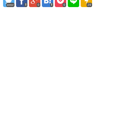
error
0
0
29