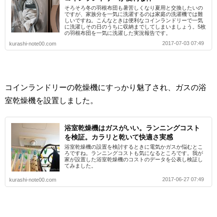
そろそろ冬の羽根布団も暑苦しくなり夏用と交換したいの
ですが、家族分を一気に洗濯するのは家庭の洗濯機では難
しいですね。こんなときは便利なコインランドリーで一気
に洗濯しその日のうちに収納までしてしまいましょう。5枚
の羽根布団を一気に洗濯した実況報告です。
2017-07-03 07:49
kurashi-note00.com
コインランドリーの乾燥機にすっかり魅了され、ガスの浴
室乾燥機を設置しました。
浴室乾燥機はガスがいい。ランニングコスト
を検証。カラリと乾いて快適さ実感
浴室乾燥機の設置を検討するときに電気かガスか悩むとこ
ろですね。ランニングコストも気になるところです。我が
家が設置した浴室乾燥機のコストのデータを公表し検証し
てみました。
2017-06-27 07:49
kurashi-note00.com