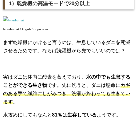
1）乾燥機の高温モードで20分以上
laundromat / AngelaShupe.com
まず乾燥機にかけると言うのは、生息しているダニを死滅
させるためです。ならば洗濯機から先でもいいのでは？
実はダニは体内に酸素を蓄えており、
水の中でも生息する
ことができる生き物
です。先に洗うと、ダニは懸命に
カギ
のある手で繊維にしがみつき、洗濯が終わっても生きてい
ます
。
水攻めにしてもなんと
81％は生存している
ようです。