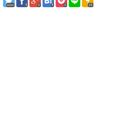
error
0
0
29