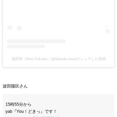
福田萌（Moe Fukuda）(@fukuda.moe)がシェアした投稿
波田陽区さん
15時55分から
yab『You！どきっ』です！