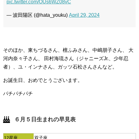
pic.twitter.com/OUs6WZ08vC
— 波田陽区 (@hata_youku)
April 29, 2024
そのほか、東ちづるさん、檀ふみさん、中嶋朋子さん、 大
河内奈々子さん、 田村海琉さん（ジャニーズJr.、少年忍
者）、ユ・インナさん、ガッツ石松さんさんなど。
お誕生日、おめでとうございます。
パチパチパチ
６月５日生まれの早見表
12星座
双子座