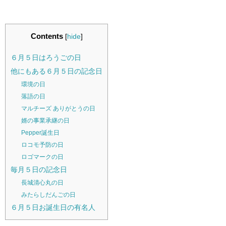
Contents
[
hide
]
６月５日はろうごの日
他にもある６月５日の記念日
環境の日
落語の日
マルチーズ ありがとうの日
婿の事業承継の日
Pepper誕生日
ロコモ予防の日
ロゴマークの日
毎月５日の記念日
長城清心丸の日
みたらしだんごの日
６月５日お誕生日の有名人