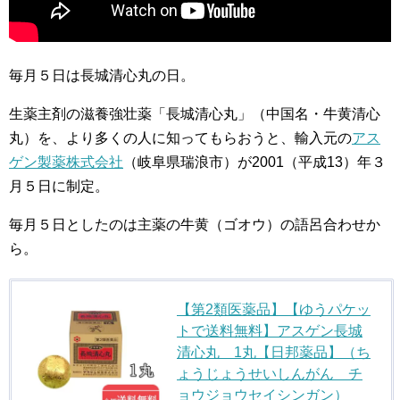
毎月５日は長城清心丸の日。
生薬主剤の滋養強壮薬「長城清心丸」（中国名・牛黄清心
丸）を、より多くの人に知ってもらおうと、輸入元の
アス
ゲン製薬株式会社
（岐阜県瑞浪市）が2001（平成13）年３
月５日に制定。
毎月５日としたのは主薬の牛黄（ゴオウ）の語呂合わせか
ら。
【第2類医薬品】【ゆうパケッ
トで送料無料】アスゲン長城
清心丸 1丸【日邦薬品】（ち
ょうじょうせいしんがん チ
ョウジョウセイシンガン）