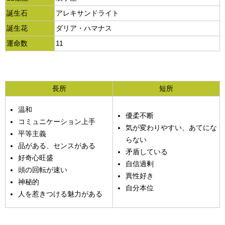
誕生石
アレキサンドライト
誕生花
ダリア・ハマナス
運命数
11
長所
短所
温和
優柔不断
コミュニケーション上手
気が変わりやすい、あてにな
平等主義
らない
品がある、センスがある
矛盾している
好奇心旺盛
自信過剰
頭の回転が速い
異性好き
神秘的
自分本位
人を惹きつける魅力がある