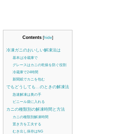
Contents
[
hide
]
冷凍ガニのおいしい解凍法は
基本は冷蔵庫で
グレースはカニの乾燥を防ぐ役割
冷蔵庫で24時間
新聞紙でカニを包む
でもどうしても…のときの解凍法
急速解凍は奥の手
ビニール袋に入れる
カニの種類別の解凍時間と方法
カニの種類別解凍時間
置き方を工夫する
むき出し保存はNG