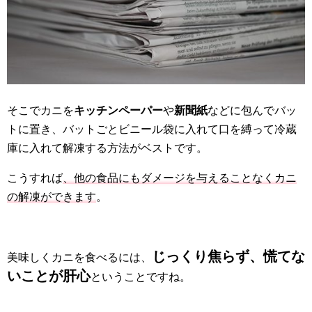
そこでカニを
キッチンペーパー
や
新聞紙
などに包んでバッ
トに置き、バットごとビニール袋に入れて口を縛って冷蔵
庫に入れて解凍する方法がベストです。
こうすれば
、他の食品にもダメージを与えることなくカニ
の解凍ができます
。
じっくり焦らず、慌てな
美味しくカニを食べるには、
いことが肝心
ということですね。