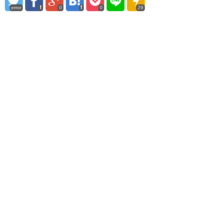
error
0
0
29