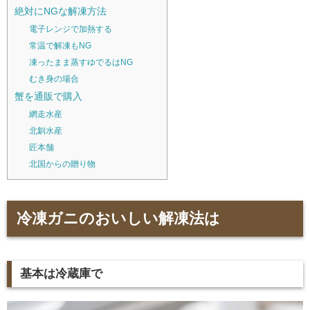
絶対にNGな解凍方法
電子レンジで加熱する
常温で解凍もNG
凍ったまま蒸すゆでるはNG
むき身の場合
蟹を通販で購入
網走水産
北釧水産
匠本舗
北国からの贈り物
冷凍ガニのおいしい解凍法は
基本は冷蔵庫で