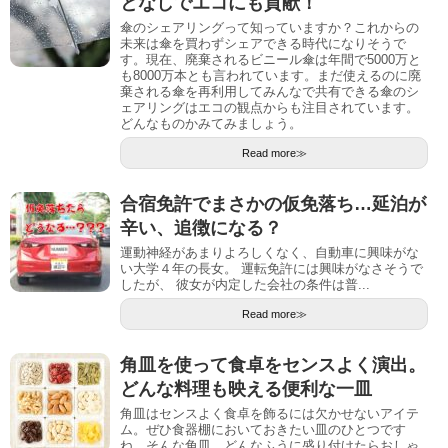
となしでエコにも貢献！
傘のシェアリングって知っていますか？これからの
未来は傘を買わずシェアできる時代になりそうで
す。現在、廃棄されるビニール傘は年間で5000万と
も8000万本とも言われています。まだ使えるのに廃
棄される傘を再利用してみんなで共有できる傘のシ
ェアリングはエコの観点からも注目されています。
どんなものかみてみましょう。
Read more≫
合宿免許でまさかの仮免落ち…延泊が
辛い、追徴になる？
運動神経があまりよろしくなく、自動車に興味がな
い大学４年の長女。 運転免許には興味がなさそうで
したが、 彼女が内定した会社の条件は普...
Read more≫
角皿を使って食卓をセンスよく演出。
どんな料理も映える便利な一皿
角皿はセンスよく食卓を飾るには欠かせないアイテ
ム。ぜひ食器棚においておきたい皿のひとつです
ね。そんな角皿、どんなふうに盛り付けたらおしゃ