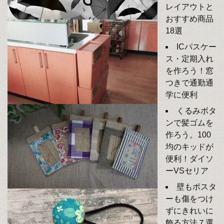
レイアウトと
おすすめ商品
18選
ICパスケー
ス・定期入れ
を作ろう！窓
つきで通勤通
学に便利
くるみボタ
ンで髪ゴムを
作ろう。100
均のキッドが
便利！ダイソ
ーVSセリア
壁もポスタ
ーも傷をつけ
ずにきれいに
飾る方法７選