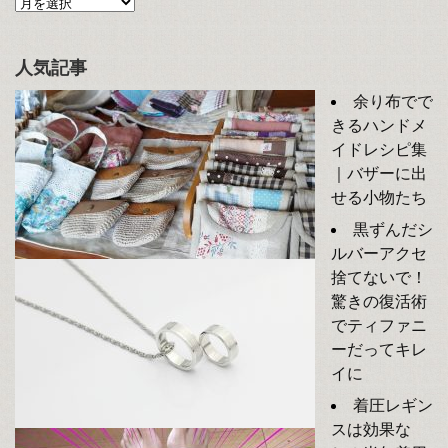
人気記事
余り布でで
きるハンドメ
イドレシピ集
｜バザーに出
せる小物たち
黒ずんだシ
ルバーアクセ
捨てないで！
驚きの復活術
でティファニ
ーだってキレ
イに
着圧レギン
スは効果な