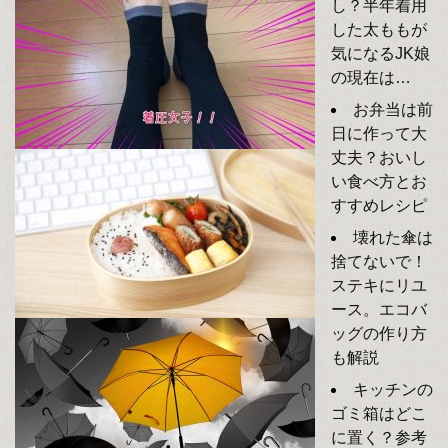
し？半年着用
した太ももが
気になるJK娘
の現在は…
お弁当は前
日に作って大
丈夫？おいし
い食べ方とお
すすめレシピ
壊れた傘は
捨てないで！
ステキにリユ
ース。エコバ
ッグの作り方
も解説
キッチンの
ゴミ箱はどこ
に置く？参考