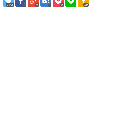
error
0
0
29