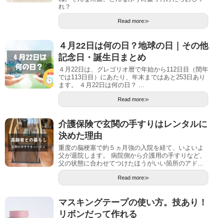
れ？
Read more≫
４月22日は何の日？地球の日｜その他
記念日・誕生日まとめ
４月22日は、グレゴリオ暦で年始から112日目（閏年
では113日目）にあたり、年末まではあと253日あり
ます。 ４月22日は何の日？ ...
Read more≫
介護保険で玄関の手すりはレンタルに
決めた理由
重度の脳梗塞で約５ヵ月強の入院を経て、いよいよ
父が退院します。 病院側から介護用の手すりなど、
父の状態に合わせてつけたほうがいい箇所のアド...
Read more≫
マスキングテープの使い方。技あり！
リボンだって作れる