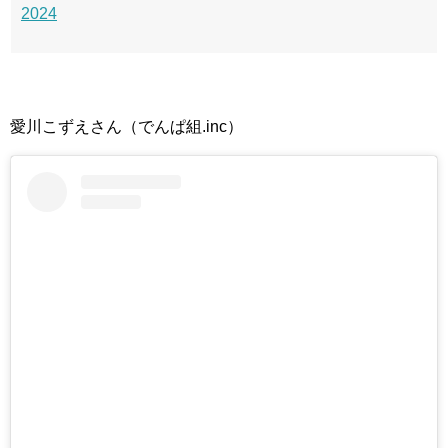
2024
愛川こずえさん（でんぱ組.inc）