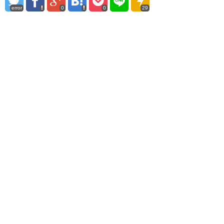
error
0
0
29