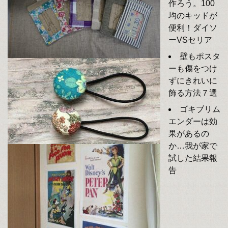
作ろう。100
均のキッドが
便利！ダイソ
ーVSセリア
壁もポスタ
ーも傷をつけ
ずにきれいに
飾る方法７選
ゴキブリム
エンダーは効
果があるの
か…我が家で
試した結果報
告