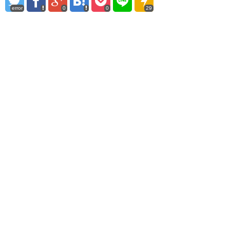
error
0
0
29