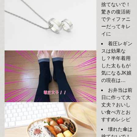
捨てないで！
驚きの復活術
でティファニ
ーだってキレ
イに
着圧レギン
スは効果な
し？半年着用
した太ももが
気になるJK娘
の現在は…
お弁当は前
日に作って大
丈夫？おいし
い食べ方とお
すすめレシピ
壊れた傘は
捨てないで！