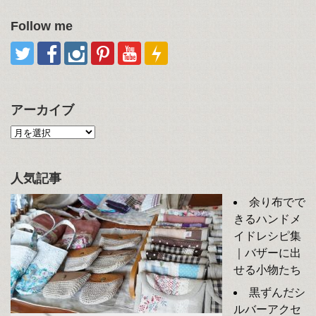
Follow me
アーカイブ
人気記事
余り布でで
きるハンドメ
イドレシピ集
｜バザーに出
せる小物たち
黒ずんだシ
ルバーアクセ