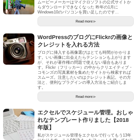
ムービーメーカーはマイクロソフトの公式サイトか
らダウンロードできなくなった 昨年の1月に
Windows10のパソコンを買い足したのです...
Read more≫
WordPressのブログにFlickrの画像と
クレジットを入れる方法
ブログに挿入する画像選びはとても時間がかかりま
す。いい画像に出会えたらテンションも上がります
が、それが著作権の問題で使えない場合もありま
す。Flickr（フリッカー）の中からクリエイティブ・
コモンズの写真素材を集めたサイトから検索すれば
スムーズ。注意したいのはクレジット表記。その方
法と、便利なプラグインの導入方法をご紹介しま
す。
Read more≫
エクセルでスケジュール管理。おしゃ
れなテンプレート作りました【2018
年版】
私がスケジュール管理をエクセルで行ってもう13年