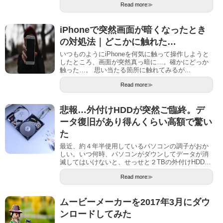
Read more≫
iPhoneで突然画面が暗くなったとき
の対処法｜どこかに触れた…
いつものようにiPhoneを何気に触って操作しようと
したところ、画面が突然真っ暗に…。確かにどっか
触った…。 思い当たる箇所に触れてみるが...
Read more≫
悲報…外付けHDDが突然ご臨終。デ
ータ復旧があり得んくらい高額で驚い
た
最近、約４年半使用しているパソコンの調子がおか
しい。いつ何時、パソコンがダウンしてデータが消
滅してはいけないと、せっせと２TBの外付けHDD...
Read more≫
ムービーメーカーを2017年3月にダウ
ンロードしてみた