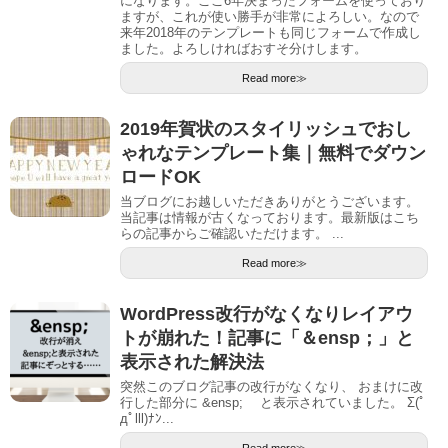
になります。ここ6年決まったフォームを使っており
ますが、これが使い勝手が非常によろしい。なので
来年2018年のテンプレートも同じフォームで作成し
ました。よろしければおすそ分けします。
Read more≫
2019年賀状のスタイリッシュでおし
ゃれなテンプレート集｜無料でダウン
ロードOK
当ブログにお越しいただきありがとうございます。
当記事は情報が古くなっております。最新版はこち
らの記事からご確認いただけます。 ...
Read more≫
WordPress改行がなくなりレイアウ
トが崩れた！記事に「＆ensp；」と
表示された解決法
突然このブログ記事の改行がなくなり、 おまけに改
行した部分に &ensp; と表示されていました。 Σ(ﾟ
дﾟlll)ﾅﾝ...