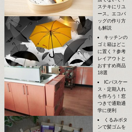
ステキにリユ
ース。エコバ
ッグの作り方
も解説
キッチンの
ゴミ箱はどこ
に置く？参考
レイアウトと
おすすめ商品
18選
ICパスケー
ス・定期入れ
を作ろう！窓
つきで通勤通
学に便利
くるみボタ
ンで髪ゴムを