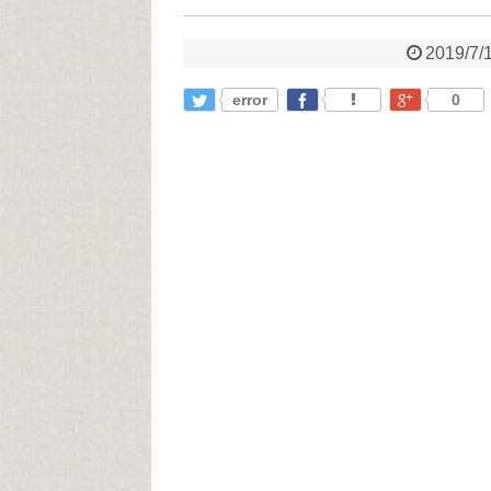
2019/7/
error
0