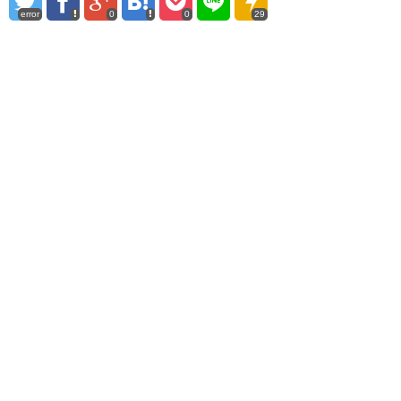
error
0
0
29