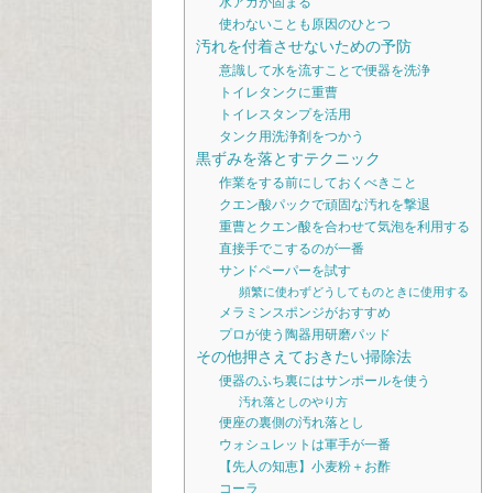
水アカが固まる
使わないことも原因のひとつ
汚れを付着させないための予防
意識して水を流すことで便器を洗浄
トイレタンクに重曹
トイレスタンプを活用
タンク用洗浄剤をつかう
黒ずみを落とすテクニック
作業をする前にしておくべきこと
クエン酸パックで頑固な汚れを撃退
重曹とクエン酸を合わせて気泡を利用する
直接手でこするのが一番
サンドペーパーを試す
頻繁に使わずどうしてものときに使用する
メラミンスポンジがおすすめ
プロが使う陶器用研磨パッド
その他押さえておきたい掃除法
便器のふち裏にはサンポールを使う
汚れ落としのやり方
便座の裏側の汚れ落とし
ウォシュレットは軍手が一番
【先人の知恵】小麦粉＋お酢
コーラ