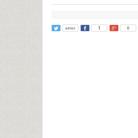
error
0