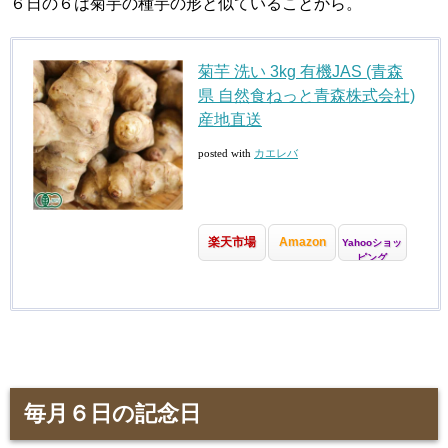
６日の６は菊芋の種芋の形と似ていることから。
菊芋 洗い 3kg 有機JAS (青森
県 自然食ねっと青森株式会社)
産地直送
posted with
カエレバ
楽天市場
Amazon
Yahooショッ
ピング
毎月６日の記念日