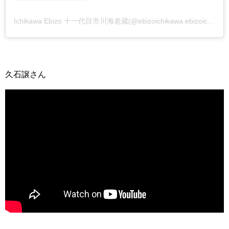
Ichikawa Ebizo 十一代目市川海老蔵(@ebizoichikawa.ebizoichikawa)がシェアした投稿
久石譲さん