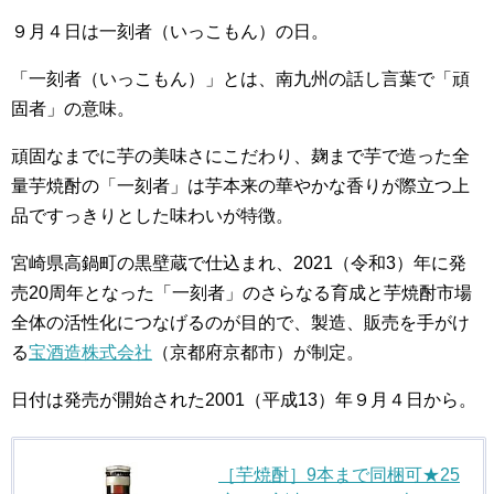
９月４日は一刻者（いっこもん）の日。
「一刻者（いっこもん）」とは、南九州の話し言葉で「頑
固者」の意味。
頑固なまでに芋の美味さにこだわり、麹まで芋で造った全
量芋焼酎の「一刻者」は芋本来の華やかな香りが際立つ上
品ですっきりとした味わいが特徴。
宮崎県高鍋町の黒壁蔵で仕込まれ、2021（令和3）年に発
売20周年となった「一刻者」のさらなる育成と芋焼酎市場
全体の活性化につなげるのが目的で、製造、販売を手がけ
る
宝酒造株式会社
（京都府京都市）が制定。
日付は発売が開始された2001（平成13）年９月４日から。
［芋焼酎］9本まで同梱可★25