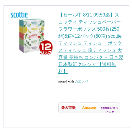
【セール中 8/11 09:59迄】ス
コッティ ティッシュペーパー
フラワーボックス 500枚(250
組)5箱×12パック(60箱) scottie
ティッシュ ティシュー ボック
スティッシュ 箱ティッシュ 大
容量 長持ち コンパクト 日本製
日本製紙クレシア 【送料無
料】
posted with
カエレバ
楽天市場
Amazon
Yahooショッ
ピング