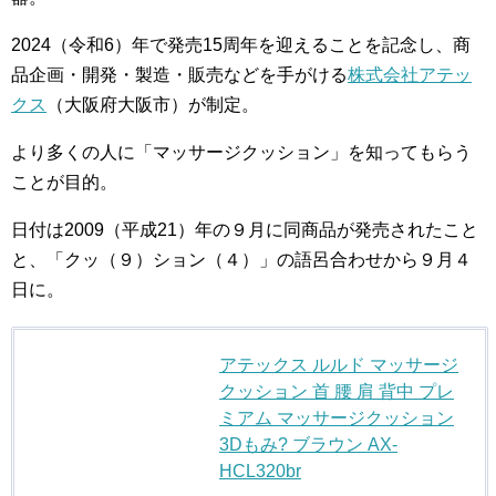
2024（令和6）年で発売15周年を迎えることを記念し、商
品企画・開発・製造・販売などを手がける
株式会社アテッ
クス
（大阪府大阪市）が制定。
より多くの人に「マッサージクッション」を知ってもらう
ことが目的。
日付は2009（平成21）年の９月に同商品が発売されたこと
と、「クッ（９）ション（４）」の語呂合わせから９月４
日に。
アテックス ルルド マッサージ
クッション 首 腰 肩 背中 プレ
ミアム マッサージクッション
3Dもみ? ブラウン AX-
HCL320br