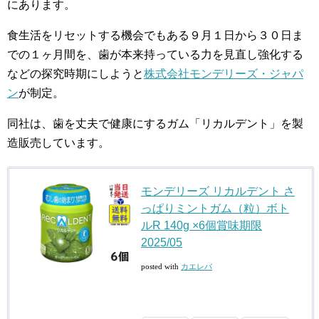
にあります。
食生活をリセットする機会でもある９月１日から３０日ま
での１ヶ月間を、歯が本来持っている力を見直し強化する
などの探究時期にしようと
株式会社モンデリーズ・ジャパ
ン
が制定。
同社は、歯を丈夫で健康にするガム「リカルデント」を製
造販売しています。
モンデリーズ リカルデント さ
っぱりミントガム（粒）ボト
ルR 140g ×6個賞味期限
2025/05
posted with
カエレバ