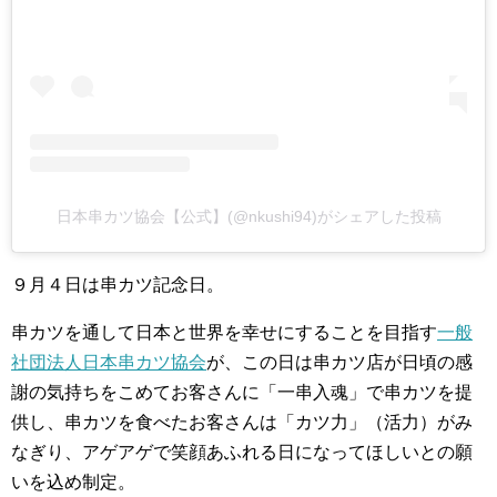
日本串カツ協会【公式】(@nkushi94)がシェアした投稿
９月４日は串カツ記念日。
串カツを通して日本と世界を幸せにすることを目指す
一般
社団法人日本串カツ協会
が、この日は串カツ店が日頃の感
謝の気持ちをこめてお客さんに「一串入魂」で串カツを提
供し、串カツを食べたお客さんは「カツ力」（活力）がみ
なぎり、アゲアゲで笑顔あふれる日になってほしいとの願
いを込め制定。