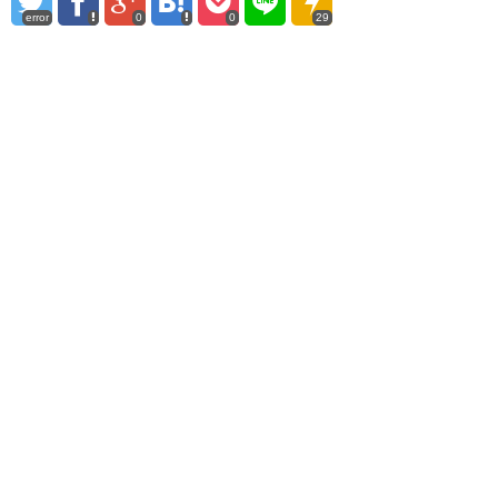
error
0
0
29