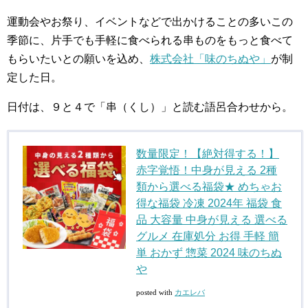
運動会やお祭り、イベントなどで出かけることの多いこの
季節に、片手でも手軽に食べられる串ものをもっと食べて
もらいたいとの願いを込め、
株式会社「味のちぬや」
が制
定した日。
日付は、９と４で「串（くし）」と読む語呂合わせから。
数量限定！【絶対得する！】
赤字覚悟！中身が見える 2種
類から選べる福袋★ めちゃお
得な福袋 冷凍 2024年 福袋 食
品 大容量 中身が見える 選べる
グルメ 在庫処分 お得 手軽 簡
単 おかず 惣菜 2024 味のちぬ
や
posted with
カエレバ