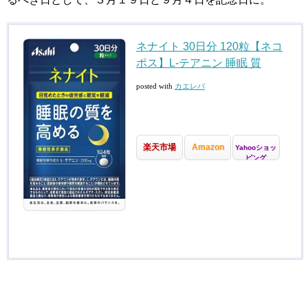
ネナイト 30日分 120粒【ネコ
ポス】L-テアニン 睡眠 質
posted with
カエレバ
楽天市場
Amazon
Yahooショッ
ピング