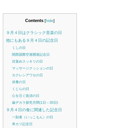
Contents
[
hide
]
９月４日はクラシック音楽の日
他にもある９月４日の記念日
くしの日
関西国際空港開港記念日
目覚めスッキリの日
マッサージクッションの日
カクレシアワセの日
供養の日
くじらの日
心を注ぐ急須の日
歯ヂカラ探究月間(1日～30日)
９月４日の食に関連した記念日
一刻者（いっこもん）の日
串カツ記念日