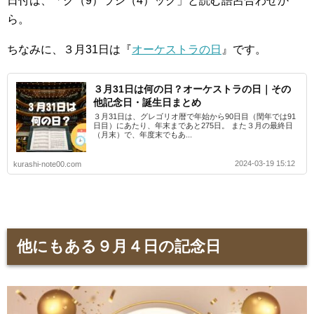
日付は、「ク（9）ラシ（4）ック」と読む語呂合わせか
ら。
ちなみに、３月31日は『
オーケストラの日
』です。
３月31日は何の日？オーケストラの日｜その
他記念日・誕生日まとめ
３月31日は、グレゴリオ暦で年始から90日目（閏年では91
日目）にあたり、年末まであと275日。 また３月の最終日
（月末）で、年度末でもあ...
2024-03-19 15:12
kurashi-note00.com
他にもある９月４日の記念日