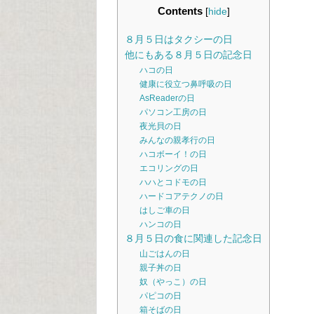
Contents
[
hide
]
８月５日はタクシーの日
他にもある８月５日の記念日
ハコの日
健康に役立つ鼻呼吸の日
AsReaderの日
パソコン工房の日
夜光貝の日
みんなの親孝行の日
ハコボーイ！の日
エコリングの日
ハハとコドモの日
ハードコアテクノの日
はしご車の日
ハンコの日
８月５日の食に関連した記念日
山ごはんの日
親子丼の日
奴（やっこ）の日
パピコの日
箱そばの日