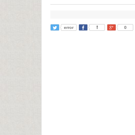
error
0