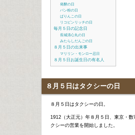
発酵の日
パン粉の日
ぱりんこの日
リコピンリッチの日
毎月５日の記念日
長城清心丸の日
みたらしだんごの日
８月５日の出来事
マリリン・モンロー忌日
８月５日お誕生日の有名人
８月５日はタクシーの日
８月５日はタクシーの日。
1912（大正元）年８月５日、東京・
クシーの営業を開始しました。