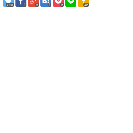
error
0
0
29