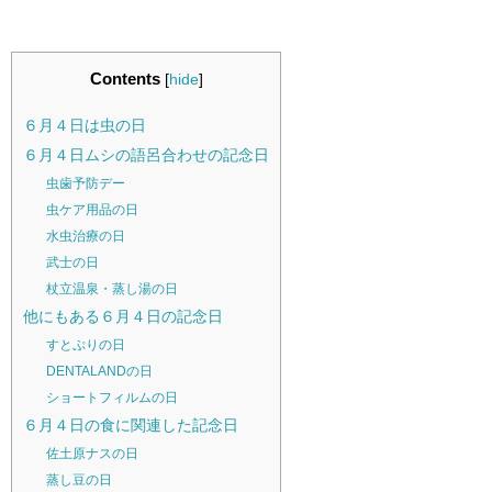
Contents
[
hide
]
６月４日は虫の日
６月４日ムシの語呂合わせの記念日
虫歯予防デー
虫ケア用品の日
水虫治療の日
武士の日
杖立温泉・蒸し湯の日
他にもある６月４日の記念日
すとぷりの日
DENTALANDの日
ショートフィルムの日
６月４日の食に関連した記念日
佐土原ナスの日
蒸し豆の日