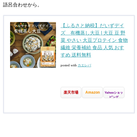
語呂合わせから。
【ふるさと納税】だいずデイ
ズ 有機蒸し大豆 | 大豆 豆 野
菜 やさい 大豆プロテイン 食物
繊維 栄養補給 食品 人気 おす
すめ 送料無料
posted with
カエレバ
楽天市場
Amazon
Yahooショッ
ピング