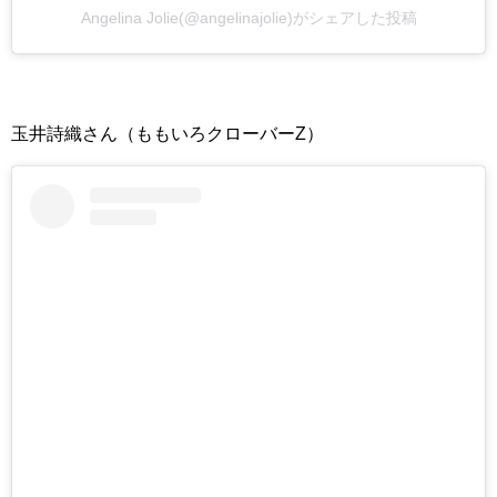
Angelina Jolie(@angelinajolie)がシェアした投稿
玉井詩織さん（ももいろクローバーZ）