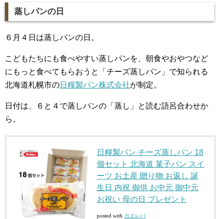
蒸しパンの日
６月４日は蒸しパンの日。
こどもたちにも食べやすい蒸しパンを、朝食やおやつなど
にもっと食べてもらおうと「チーズ蒸しパン」で知られる
北海道札幌市の
日糧製パン株式会社
が制定。
日付は、６と４で蒸しパンの「蒸し」と読む語呂合わせか
ら。
日糧製パン チーズ蒸しパン 18
個セット 北海道 菓子パン スイ
ーツ お土産 贈り物 お返し 誕
生日 内祝 御供 お中元 御中元
お祝い 母の日 プレゼント
posted with
カエレバ