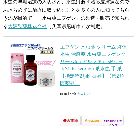
水虫の早期治療の大切さと、水虫は必ず治る皮膚病なので
あきらめずに治療に取り込むことを多くの人に知ってもら
うのが目的で、「水虫薬エフゲン」の製造・販売で知られ
る
大源製薬株式会社
（兵庫県尼崎市）が制定。
エフゲン 水虫薬 クリーム 液体
水虫 治療薬 水虫薬エフゲンク
リームα（アルファ）SPセッ
ト30 for women 爪水虫 手 爪
【指定第2類医薬品】【第2類
医薬品】
posted with
カエレバ
楽天市場
Amazon
Yahooショッ
ピング