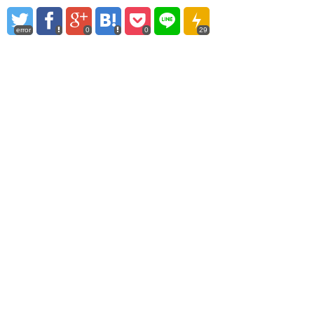
error
0
0
29