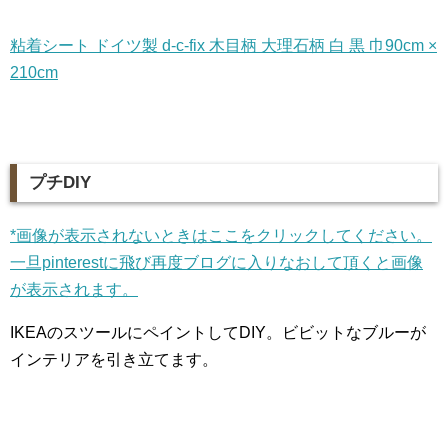
粘着シート ドイツ製 d-c-fix 木目柄 大理石柄 白 黒 巾90cm ×
210cm
プチDIY
*画像が表示されないときはここをクリックしてください。
一旦pinterestに飛び再度ブログに入りなおして頂くと画像
が表示されます。
IKEAのスツールにペイントしてDIY。ビビットなブルーが
インテリアを引き立てます。