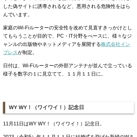
した偽サイトに誘導されるなど、悪用される危険性をはら
んでいます。
家庭のWi-Fiルーターの安全性を改めて見直すきっかけとし
てもらうことが目的で、PC・IT分野をべースに、様々なジ
ャンルの出版物やネットメディアを展開する
株式会社イン
プレス
が制定。
日付は、Wi-Fiルーターの外部アンテナが並んで立っている
様子を数字の１に見立てて、１１月１１日に。
WY WY！（ワイワイ！）記念日
11月11日はWY WY！（ワイワイ！）記念日。
2023（令和5）年１１月１１日に結婚式を挙げた新婦のWさ