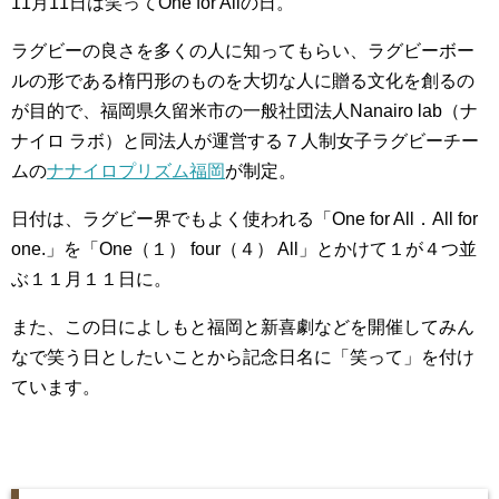
11月11日は笑ってOne for Allの日。
ラグビーの良さを多くの人に知ってもらい、ラグビーボー
ルの形である楕円形のものを大切な人に贈る文化を創るの
が目的で、福岡県久留米市の一般社団法人Nanairo lab（ナ
ナイロ ラボ）と同法人が運営する７人制女子ラグビーチー
ムの
ナナイロプリズム福岡
が制定。
日付は、ラグビー界でもよく使われる「One for All．All for
one.」を「One（１） four（４） All」とかけて１が４つ並
ぶ１１月１１日に。
また、この日によしもと福岡と新喜劇などを開催してみん
なで笑う日としたいことから記念日名に「笑って」を付け
ています。