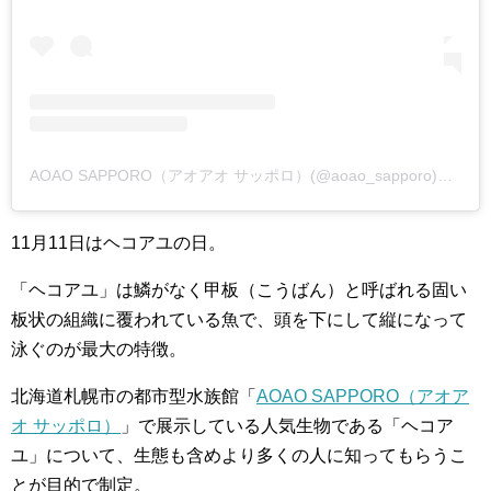
AOAO SAPPORO（アオアオ サッポロ）(@aoao_sapporo)がシェアした投稿
11月11日はヘコアユの日。
「ヘコアユ」は鱗がなく甲板（こうばん）と呼ばれる固い
板状の組織に覆われている魚で、頭を下にして縦になって
泳ぐのが最大の特徴。
北海道札幌市の都市型水族館「
AOAO SAPPORO（アオア
オ サッポロ）
」で展示している人気生物である「ヘコア
ユ」について、生態も含めより多くの人に知ってもらうこ
とが目的で制定。