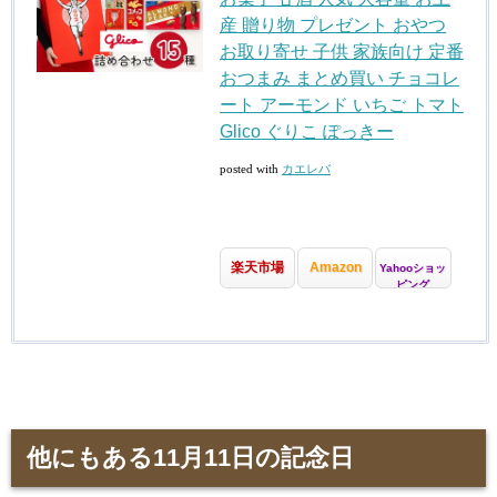
産 贈り物 プレゼント おやつ
お取り寄せ 子供 家族向け 定番
おつまみ まとめ買い チョコレ
ート アーモンド いちご トマト
Glico ぐりこ ぽっきー
posted with
カエレバ
楽天市場
Amazon
Yahooショッ
ピング
他にもある11月11日の記念日