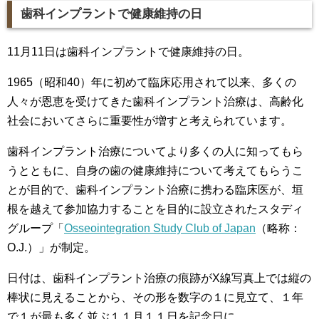
歯科インプラントで健康維持の日
11月11日は歯科インプラントで健康維持の日。
1965（昭和40）年に初めて臨床応用されて以来、多くの
人々が恩恵を受けてきた歯科インプラント治療は、高齢化
社会においてさらに重要性が増すと考えられています。
歯科インプラント治療についてより多くの人に知ってもら
うとともに、自身の歯の健康維持について考えてもらうこ
とが目的で、歯科インプラント治療に携わる臨床医が、垣
根を越えて参加協力することを目的に設立されたスタディ
グループ「
Osseointegration Study Club of Japan
（略称：
O.J.）」が制定。
日付は、歯科インプラント治療の痕跡がX線写真上では縦の
棒状に見えることから、その形を数字の１に見立て、１年
で１が最も多く並ぶ１１月１１日を記念日に。