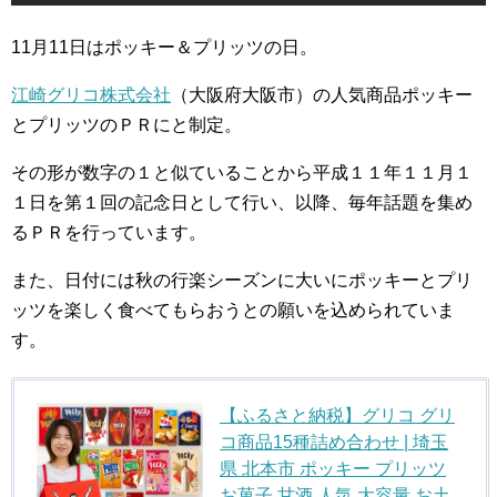
11月11日はポッキー＆プリッツの日。
江崎グリコ株式会社
（大阪府大阪市）の人気商品ポッキー
とプリッツのＰＲにと制定。
その形が数字の１と似ていることから平成１１年１１月１
１日を第１回の記念日として行い、以降、毎年話題を集め
るＰＲを行っています。
また、日付には秋の行楽シーズンに大いにポッキーとプリ
ッツを楽しく食べてもらおうとの願いを込められていま
す。
【ふるさと納税】グリコ グリ
コ商品15種詰め合わせ | 埼玉
県 北本市 ポッキー プリッツ
お菓子 甘酒 人気 大容量 お土