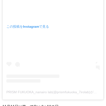
この投稿をInstagramで見る
PRISM FUKUOKA_nanairo lab(@prismfukuoka_7irolab)がシェアした投稿