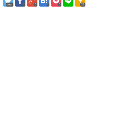
error
0
0
29