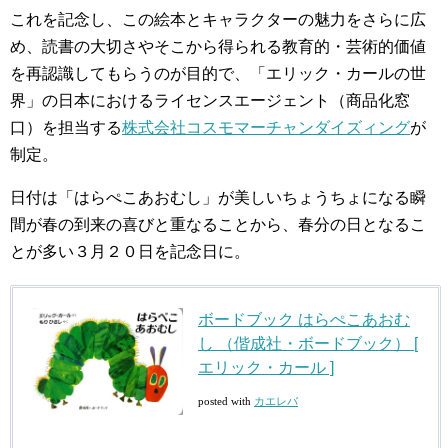
これを記念し、この絵本とキャラクターの魅力をさらに広
め、読書の大切さやそこから得られる教育的・芸術的価値
を再認識してもらうのが目的で、「エリック・カールの世
界」の日本におけるライセンスエージェント（商品化窓
口）を担当する
株式会社コスモマーチャンダイズィング
が
制定。
日付は「はらぺこあおむし」が美しいちょうちょになる瞬
間が春の到来の喜びと重なることから、春分の日となるこ
とが多い３月２０日を記念日に。
ボードブック はらぺこあおむ
し （偕成社・ボードブック） [
エリック・カール ]
posted with
カエレバ