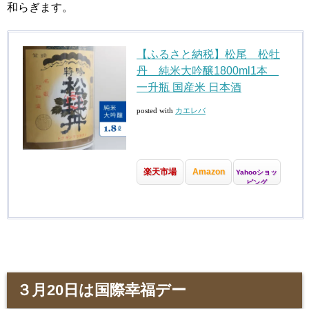
和らぎます。
【ふるさと納税】松尾 松牡
丹 純米大吟醸1800ml1本
一升瓶 国産米 日本酒
posted with
カエレバ
楽天市場
Amazon
Yahooショッ
ピング
３月20日は国際幸福デー