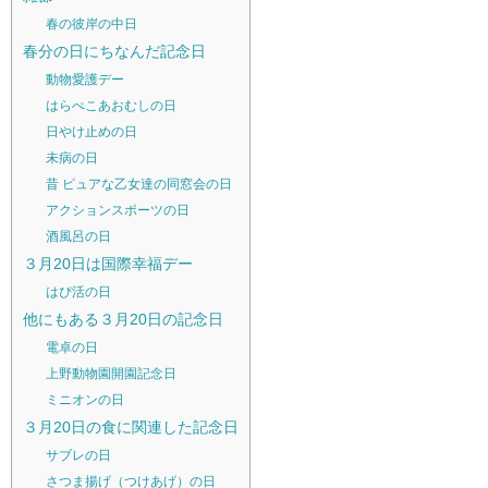
春の彼岸の中日
春分の日にちなんだ記念日
動物愛護デー
はらぺこあおむしの日
日やけ止めの日
未病の日
昔 ピュアな乙女達の同窓会の日
アクションスポーツの日
酒風呂の日
３月20日は国際幸福デー
はぴ活の日
他にもある３月20日の記念日
電卓の日
上野動物園開園記念日
ミニオンの日
３月20日の食に関連した記念日
サブレの日
さつま揚げ（つけあげ）の日