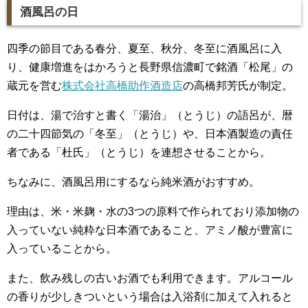
酒風呂の日
四季の節目である春分、夏至、秋分、冬至に酒風呂に入
り、健康増進をはかろうと長野県信濃町で銘酒「松尾」の
蔵元を営む
株式会社高橋助作酒造店
の高橋邦芳氏が制定。
日付は、湯で治すと書く「湯治」（とうじ）の語呂が、暦
の二十四節気の「冬至」（とうじ）や、日本酒製造の責任
者である「杜氏」（とうじ）を連想させることから。
ちなみに、酒風呂用にするなら純米酒がおすすめ。
理由は、米・米麹・水の3つの原料で作られており添加物の
入っていない純粋な日本酒であること、アミノ酸が豊富に
入っていることから。
また、飲み残しの古いお酒でも利用できます。アルコール
の香りが少しきついという場合は入浴剤に加えて入れると