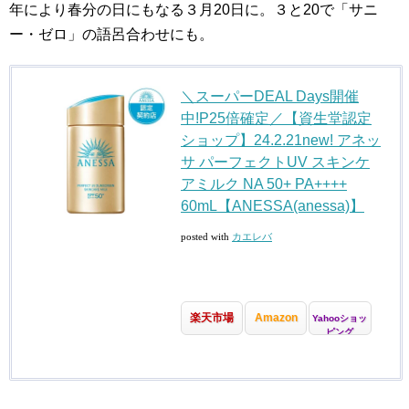
年により春分の日にもなる３月20日に。３と20で「サニ
ー・ゼロ」の語呂合わせにも。
＼スーパーDEAL Days開催
中!P25倍確定／【資生堂認定
ショップ】24.2.21new! アネッ
サ パーフェクトUV スキンケ
アミルク NA 50+ PA++++
60mL【ANESSA(anessa)】
posted with
カエレバ
楽天市場
Amazon
Yahooショッ
ピング