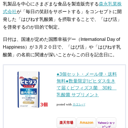
乳製品を中心にさまざまな食品を製造販売する
森永乳業株
式会社
が「毎日の笑顔をサポートする」をコンセプトに開
発した「はぴねす乳酸菌」を摂取することで、「はぴ活」
を啓発するのが目的で制定。
日付は、国連が定めた国際幸福デー（International Day of
Happiness）が３月２０日で、「はぴ活」や「はぴねす乳
酸菌」の名前に関連が深いことからこの日を記念日に。
●3個セット・メール便・送料
無料●数量限定!ビヒダス生き
て届くビフィズス菌 30粒
乳酸菌 サプリメント
posted with
カエレバ
楽天市場
Amazon
Yahooショッ
ピング