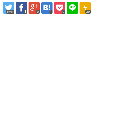
error
0
0
29