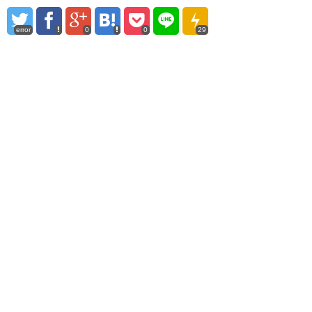
error
0
0
29