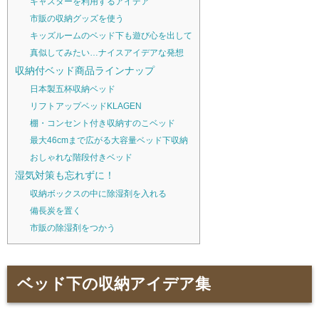
キャスターを利用するアイデア
市販の収納グッズを使う
キッズルームのベッド下も遊び心を出して
真似してみたい…ナイスアイデアな発想
収納付ベッド商品ラインナップ
日本製五杯収納ベッド
リフトアップベッドKLAGEN
棚・コンセント付き収納すのこベッド
最大46cmまで広がる大容量ベッド下収納
おしゃれな階段付きベッド
湿気対策も忘れずに！
収納ボックスの中に除湿剤を入れる
備長炭を置く
市販の除湿剤をつかう
ベッド下の収納アイデア集