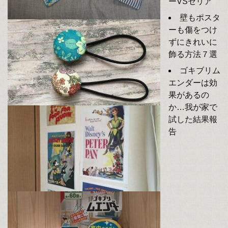
ーVSセリア
壁もポスタ
ーも傷をつけ
ずにきれいに
飾る方法７選
ゴキブリム
エンダーは効
果があるの
か…我が家で
試した結果報
告