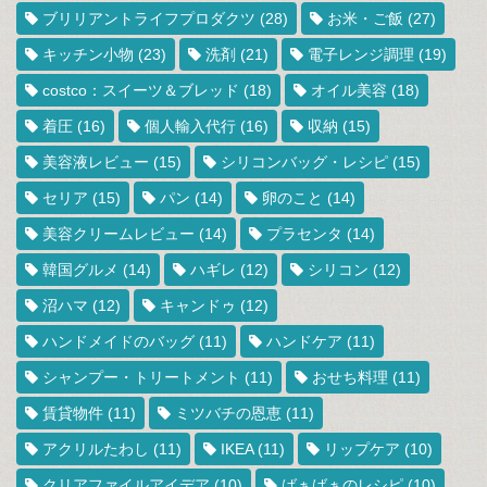
ブリリアントライフプロダクツ
(28)
お米・ご飯
(27)
キッチン小物
(23)
洗剤
(21)
電子レンジ調理
(19)
costco：スイーツ＆ブレッド
(18)
オイル美容
(18)
着圧
(16)
個人輸入代行
(16)
収納
(15)
美容液レビュー
(15)
シリコンバッグ・レシピ
(15)
セリア
(15)
パン
(14)
卵のこと
(14)
美容クリームレビュー
(14)
プラセンタ
(14)
韓国グルメ
(14)
ハギレ
(12)
シリコン
(12)
沼ハマ
(12)
キャンドゥ
(12)
ハンドメイドのバッグ
(11)
ハンドケア
(11)
シャンプー・トリートメント
(11)
おせち料理
(11)
賃貸物件
(11)
ミツバチの恩恵
(11)
アクリルたわし
(11)
IKEA
(11)
リップケア
(10)
クリアファイルアイデア
(10)
ばぁばぁのレシピ
(10)