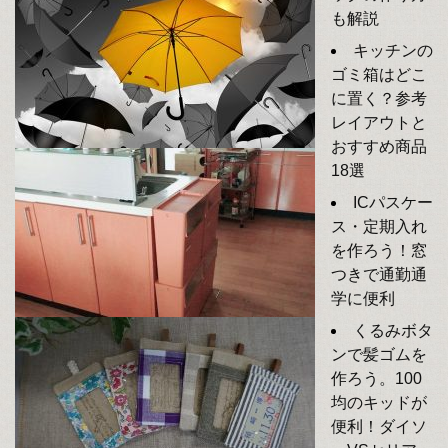
も解説
キッチンの
ゴミ箱はどこ
に置く？参考
レイアウトと
おすすめ商品
18選
ICパスケー
ス・定期入れ
を作ろう！窓
つきで通勤通
学に便利
くるみボタ
ンで髪ゴムを
作ろう。100
均のキッドが
便利！ダイソ