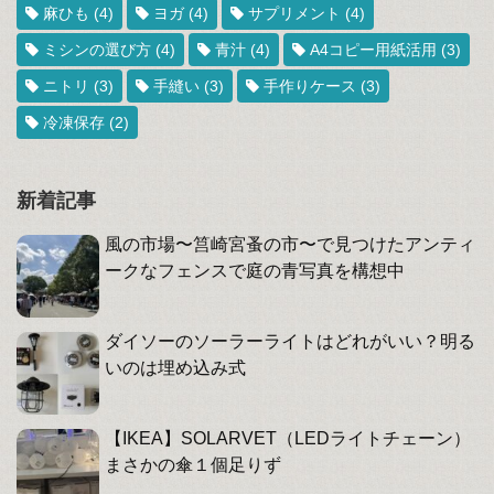
麻ひも
(4)
ヨガ
(4)
サプリメント
(4)
ミシンの選び方
(4)
青汁
(4)
A4コピー用紙活用
(3)
ニトリ
(3)
手縫い
(3)
手作りケース
(3)
冷凍保存
(2)
新着記事
風の市場〜筥崎宮蚤の市〜で見つけたアンティ
ークなフェンスで庭の青写真を構想中
ダイソーのソーラーライトはどれがいい？明る
いのは埋め込み式
【IKEA】SOLARVET（LEDライトチェーン）
まさかの傘１個足りず