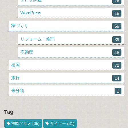
18
WordPress
18
家づくり
58
リフォーム・修理
39
不動産
18
福岡
79
旅行
14
未分類
1
Tag
福岡グルメ
(35)
ダイソー
(31)