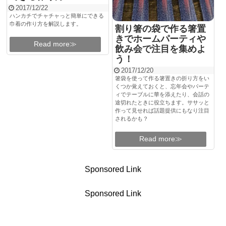
2017/12/22
ハンカチでチャチャっと簡単にできる
巾着の作り方を解説します。
割り箸の袋で作る箸置
きでホームパーティや
Read more≫
飲み会で注目を集めよ
う！
2017/12/20
箸袋を使って作る箸置きの折り方をい
くつか覚えておくと、忘年会やパーテ
ィでテーブルに華を添えたり、会話の
途切れたときに役立ちます。ササッと
作って見せれば話題提供にもなり注目
されるかも？
Read more≫
Sponsored Link
Sponsored Link