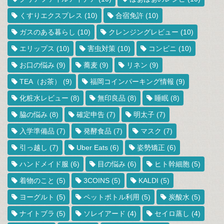
くすりエクスプレス
(10)
合宿免許
(10)
ガスのある暮らし
(10)
クレンジングレビュー
(10)
エリップス
(10)
害虫対策
(10)
コンビニ
(10)
お口の悩み
(9)
蕎麦
(9)
リネン
(9)
TEA（お茶）
(9)
福岡コインパーキング情報
(9)
化粧水レビュー
(8)
無印良品
(8)
睡眠
(8)
脇の悩み
(8)
確定申告
(7)
明太子
(7)
入学準備品
(7)
発酵食品
(7)
マスク
(7)
引っ越し
(7)
Uber Eats
(6)
姿勢矯正
(6)
ハンドメイド服
(6)
目の悩み
(6)
ヒト幹細胞
(5)
着物のこと
(5)
3COINS
(5)
KALDI
(5)
ヨーグルト
(5)
ペットボトル利用
(5)
炭酸水
(5)
ナイトブラ
(5)
ソレイアード
(4)
セイロ蒸し
(4)