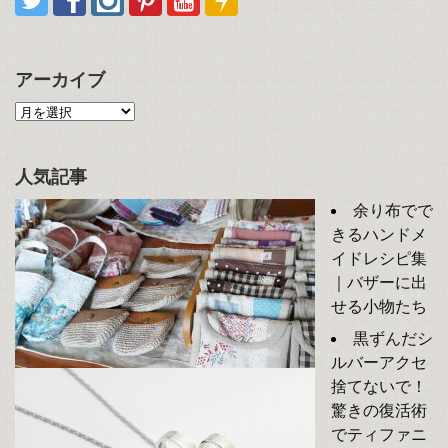
アーカイブ
人気記事
余り布でで
きるハンドメ
イドレシピ集
｜バザーに出
せる小物たち
黒ずんだシ
ルバーアクセ
捨てないで！
驚きの復活術
でティファニ