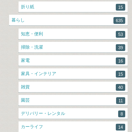
折り紙
15
暮らし
635
知恵・便利
53
掃除・洗濯
39
家電
16
家具・インテリア
15
雑貨
40
園芸
11
デリバリー・レンタル
8
カーライフ
14