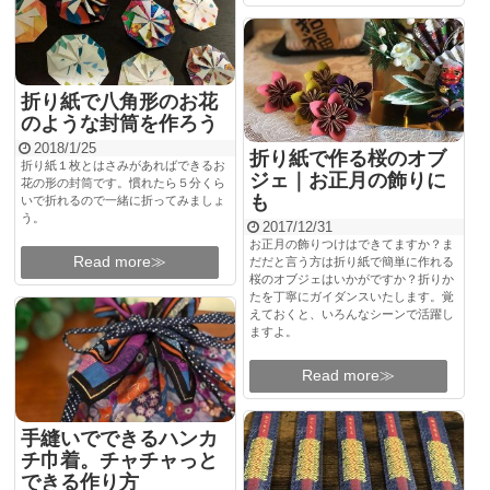
折り紙で八角形のお花
のような封筒を作ろう
2018/1/25
折り紙で作る桜のオブ
折り紙１枚とはさみがあればできるお
ジェ｜お正月の飾りに
花の形の封筒です。慣れたら５分くら
も
いで折れるので一緒に折ってみましょ
う。
2017/12/31
お正月の飾りつけはできてますか？ま
Read more≫
だだと言う方は折り紙で簡単に作れる
桜のオブジェはいかがですか？折りか
たを丁寧にガイダンスいたします。覚
えておくと、いろんなシーンで活躍し
ますよ。
Read more≫
手縫いでできるハンカ
チ巾着。チャチャっと
できる作り方