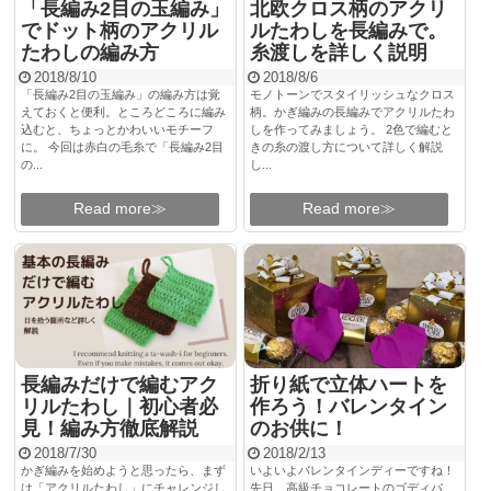
「長編み2目の玉編み」
北欧クロス柄のアクリ
でドット柄のアクリル
ルたわしを長編みで。
たわしの編み方
糸渡しを詳しく説明
2018/8/10
2018/8/6
「長編み2目の玉編み」の編み方は覚
モノトーンでスタイリッシュなクロス
えておくと便利。ところどころに編み
柄。かぎ編みの長編みでアクリルたわ
込むと、ちょっとかわいいモチーフ
しを作ってみましょう。 2色で編むと
に。 今回は赤白の毛糸で「長編み2目
きの糸の渡し方について詳しく解説
の...
し...
Read more≫
Read more≫
長編みだけで編むアク
折り紙で立体ハートを
リルたわし｜初心者必
作ろう！バレンタイン
見！編み方徹底解説
のお供に！
2018/7/30
2018/2/13
かぎ編みを始めようと思ったら、まず
いよいよバレンタインディーですね！
は「アクリルたわし」にチャレンジし
先日、高級チョコレートのゴディバ