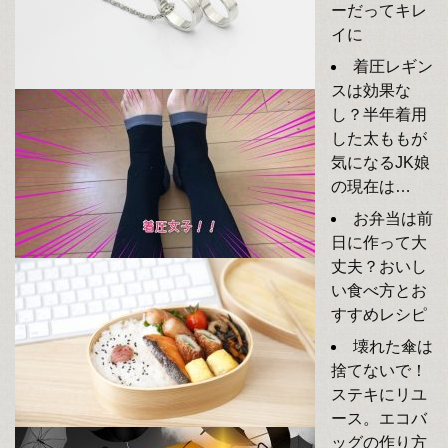
ーだってキレ
イに
着圧レギン
スは効果な
し？半年着用
した太ももが
気になるJK娘
の現在は…
お弁当は前
日に作って大
丈夫？おいし
い食べ方とお
すすめレシピ
壊れた傘は
捨てないで！
ステキにリユ
ース。エコバ
ッグの作り方