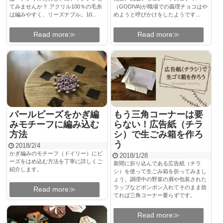
てみませんか？ アクリル100％の毛糸
（GODIVA)が職場での義理チョコはや
は編みやすく、リーズナブル。10...
めようと呼びかけをしたようです...
Read more≫
Read more≫
パールビーズをかぎ編
もう三角コーナーは要
みモチーフに編み込む
らない！広告紙（チラ
方法
シ）で生ごみ箱を作ろ
う
2018/2/4
かぎ編みのモチーフ（ドイリー）にビ
2018/1/28
ーズをはめ込む方法を丁寧に詳しくご
新聞に折り込んである広告紙（チラ
紹介します。
シ）を使って生ごみ箱を折ってみまし
ょう。調理中の野菜の屑や包装された
ラップなどポンポン入れてそのまま捨
Read more≫
てれば三角コーナー要らずです。
Read more≫