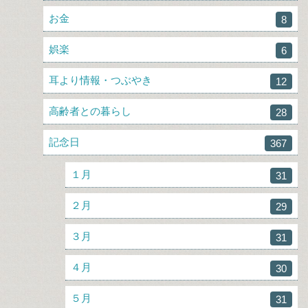
お金
8
娯楽
6
耳より情報・つぶやき
12
高齢者との暮らし
28
記念日
367
１月
31
２月
29
３月
31
４月
30
５月
31