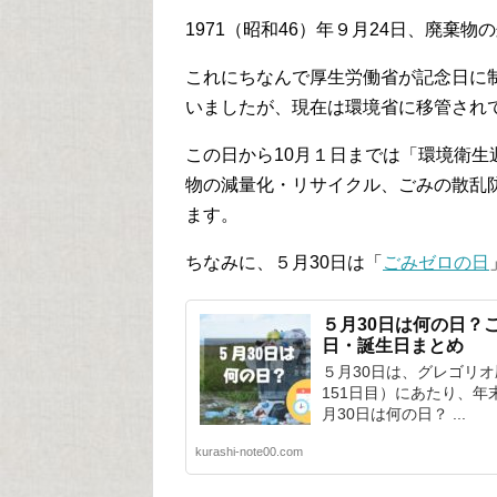
1971（昭和46）年９月24日、廃棄
これにちなんで厚生労働省が記念日に制
いましたが、現在は環境省に移管され
この日から10月１日までは「環境衛
物の減量化・リサイクル、ごみの散乱
ます。
ちなみに、５月30日は「
ごみゼロの日
５月30日は何の日？
日・誕生日まとめ
５月30日は、グレゴリオ
151日目）にあたり、年
月30日は何の日？ ...
kurashi-note00.com