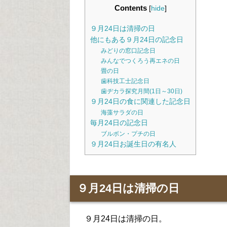
Contents
[
hide
]
９月24日は清掃の日
他にもある９月24日の記念日
みどりの窓口記念日
みんなでつくろう再エネの日
畳の日
歯科技工士記念日
歯ヂカラ探究月間(1日～30日)
９月24日の食に関連した記念日
海藻サラダの日
毎月24日の記念日
ブルボン・プチの日
９月24日お誕生日の有名人
９月24日は清掃の日
９月24日は清掃の日。