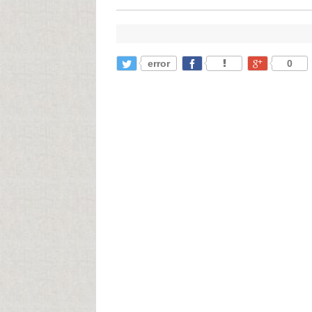
error
0