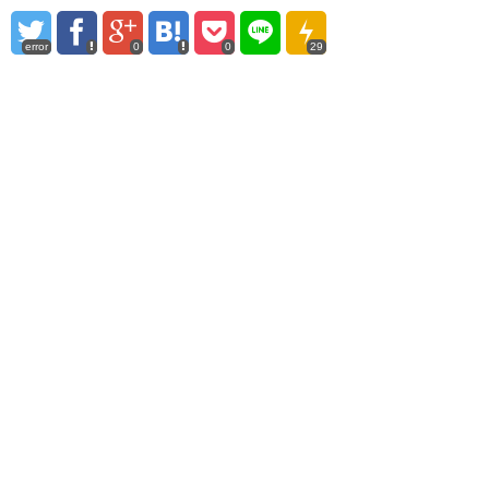
error
0
0
29