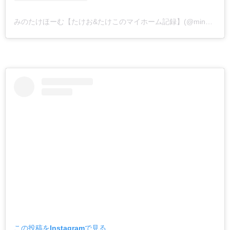
みのたけほーむ【たけお&たけこのマイホーム記録】(@minotake_home)がシェアした投稿
この投稿をInstagramで見る