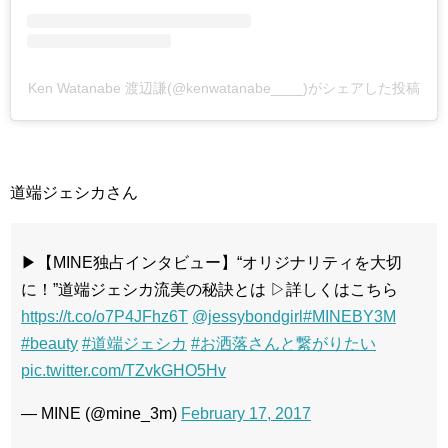
Ken Watanabe 渡辺謙(@kenwatanabe____)がシェアした投稿
道端ジェシカさん
▶︎【MINE独占インタビュー】“オリジナリティを大切
に！”道端ジェシカ流美の秘訣とは ▷詳しくはこちら
https://t.co/o7P4JFhz6T
@jessybondgirl
#MINEBY3M
#beauty
#道端ジェシカ
#お洒落さんと繋がりたい
pic.twitter.com/TZvkGHO5Hv
— MINE (@mine_3m)
February 17, 2017