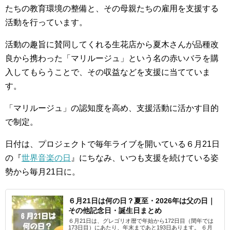
たちの教育環境の整備と、その母親たちの雇用を支援する
活動を行っています。
活動の趣旨に賛同してくれる生花店から夏木さんが品種改
良から携わった「マリルージュ」という名の赤いバラを購
入してもらうことで、その収益などを支援に当てていま
す。
「マリルージュ」の認知度を高め、支援活動に活かす目的
で制定。
日付は、プロジェクトで毎年ライブを開いている６月21日
の『
世界音楽の日
』にちなみ、いつも支援を続けている姿
勢から毎月21日に。
６月21日は何の日？夏至・2026年は父の日｜
その他記念日・誕生日まとめ
６月21日は、グレゴリオ暦で年始から172日目（閏年では
173日目）にあたり、年末まであと193日あります。 ６月