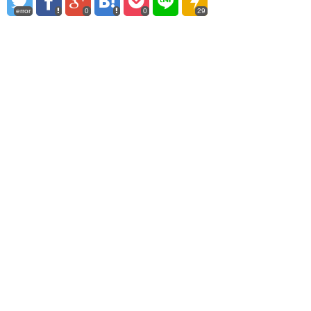
error
0
0
29