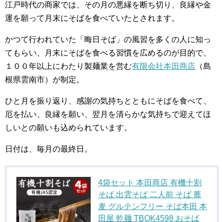
江戸時代の商家では、その月の悪縁を断ち切り、良縁や金
運を願って月末にそばを食べていたとされます。
かつて行われていた「晦日そば」の風習を多くの人に知っ
てもらい、月末にそばを食べる習慣を広めるのが目的で、
１００年以上にわたり製麺業を営む
有限会社本田商店
（島
根県雲南市）が制定。
ひと月を振り返り、感謝の気持ちとともにそばを食べて、
厄を払い、良縁を願い、翌月を清らかな気持ちで迎えてほ
しいとの願いも込められています。
日付は、毎月の最終日。
4袋セット 本田商店 有機十割
そば 出雲そば 二人前 そば 蕎
麦 グルテンフリー そば本田 本
田屋 乾麺 TBOK4598 おそば