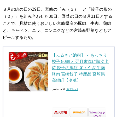
８月の肉の日の29日、宮崎の「み（３）」と「餃子の形の
（０）」を組み合わせた30日、野菜の日の８月31日とする
ことで、具材に使うおいしい宮崎県産の豚肉、牛肉、鶏肉
と、キャベツ、ニラ、ニンニクなどの宮崎産野菜などもア
ピールするため。
【ふるさと納税】 ＜もっちり
餃子 80個＞ 翌月末迄に順次出
荷 餃子の馬渡 ぎょうざ 牛肉
豚肉 宮崎餃子 特産品 宮崎県
高鍋町【冷凍】
posted with
カエレバ
楽天市場
Amazon
Yahooショッ
ピング