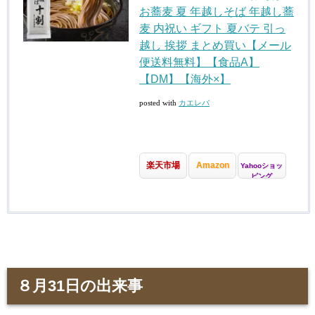
お蕎麦 夏 年越しそば 年越し蕎
麦 内祝い ギフト 夏バテ 引っ
越し 挨拶 まとめ買い【メール
便送料無料】【食品A】
【DM】【海外×】
posted with
カエレバ
楽天市場
Amazon
Yahooショッ
ピング
８月31日の出来事