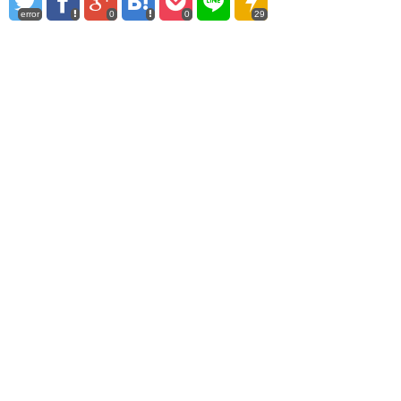
error
0
0
29