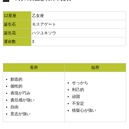
12星座
乙女座
誕生石
モスアゲート
誕生花
ハツユキソウ
運命数
3
長所
短所
創造的
せっかち
個性的
利己的
表現が巧み
頑固
責任感が強い
不安定
自由
猜疑心が強い
意志が強い