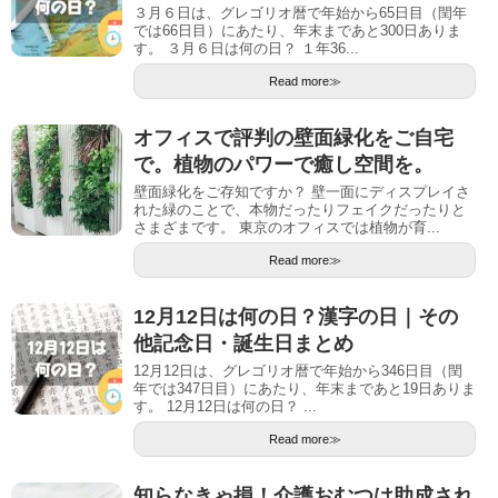
３月６日は、グレゴリオ暦で年始から65日目（閏年
では66日目）にあたり、年末まであと300日ありま
す。 ３月６日は何の日？ １年36...
Read more≫
オフィスで評判の壁面緑化をご自宅
で。植物のパワーで癒し空間を。
壁面緑化をご存知ですか？ 壁一面にディスプレイさ
れた緑のことで、本物だったりフェイクだったりと
さまざまです。 東京のオフィスでは植物が育...
Read more≫
12月12日は何の日？漢字の日｜その
他記念日・誕生日まとめ
12月12日は、グレゴリオ暦で年始から346日目（閏
年では347日目）にあたり、年末まであと19日ありま
す。 12月12日は何の日？ ...
Read more≫
知らなきゃ損！介護おむつは助成され