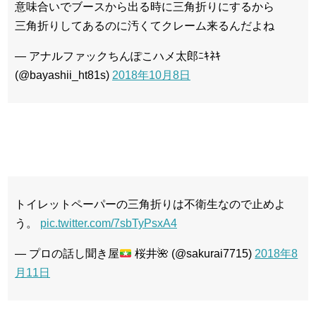
意味合いでブースから出る時に三角折りにするから
三角折りしてあるのに汚くてクレーム来るんだよね
— アナルファックちんぽこハメ太郎ﾆｷﾈｷ
(@bayashii_ht81s)
2018年10月8日
トイレットペーパーの三角折りは不衛生なので止めよ
う。
pic.twitter.com/7sbTyPsxA4
— プロの話し聞き屋
桜井
🌺
(@sakurai7715)
2018年8
月11日