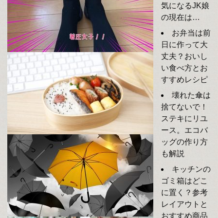
気になるJK娘
の現在は…
お弁当は前
日に作って大
丈夫？おいし
い食べ方とお
すすめレシピ
壊れた傘は
捨てないで！
ステキにリユ
ース。エコバ
ッグの作り方
も解説
キッチンの
ゴミ箱はどこ
に置く？参考
レイアウトと
おすすめ商品