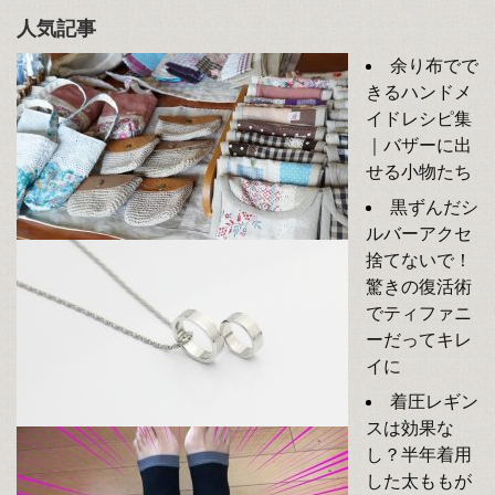
人気記事
余り布でで
きるハンドメ
イドレシピ集
｜バザーに出
せる小物たち
黒ずんだシ
ルバーアクセ
捨てないで！
驚きの復活術
でティファニ
ーだってキレ
イに
着圧レギン
スは効果な
し？半年着用
した太ももが