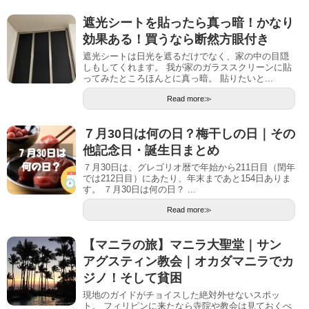
遮光シートを貼ったら真っ暗！かなり
効果ある！買うなら断然方眼付き
遮光シートは日光を遮るだけでなく、家の中の目隠
しもしてくれます。 我が家のガラススクリーンに貼
ってみたところほんとに真っ暗。 貼りたいと...
Read more≫
７月30日は何の日？梅干しの日｜その
他記念日・誕生日まとめ
７月30日は、グレゴリオ暦で年始から211日目（閏年
では212日目）にあたり、年末まであと154日ありま
す。 ７月30日は何の日？ ...
Read more≫
【マニラの旅】マニラ大聖堂｜サン
アグスティン教会｜オカダマニラでカ
ジノ！そして貧困
現地のガイドがチョイスした絶対外せないスポッ
ト。 フィリピンに来たなら寺院や教会は見ておくべ