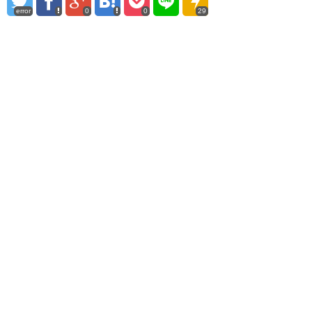
error
0
0
29