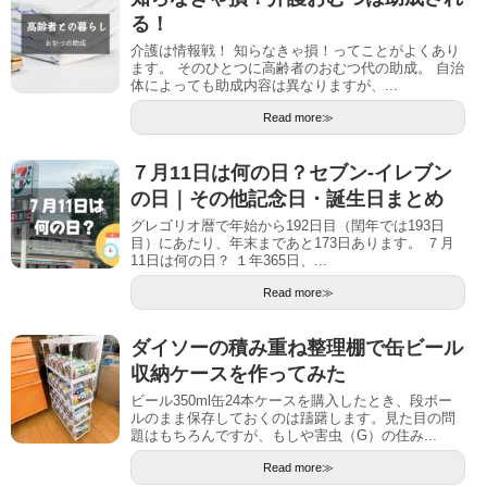
る！
介護は情報戦！ 知らなきゃ損！ってことがよくあり
ます。 そのひとつに高齢者のおむつ代の助成。 自治
体によっても助成内容は異なりますが、...
Read more≫
７月11日は何の日？セブン-イレブン
の日｜その他記念日・誕生日まとめ
グレゴリオ暦で年始から192日目（閏年では193日
目）にあたり、年末まであと173日あります。 ７月
11日は何の日？ １年365日、...
Read more≫
ダイソーの積み重ね整理棚で缶ビール
収納ケースを作ってみた
ビール350ml缶24本ケースを購入したとき、段ボー
ルのまま保存しておくのは躊躇します。見た目の問
題はもちろんですが、もしや害虫（G）の住み...
Read more≫